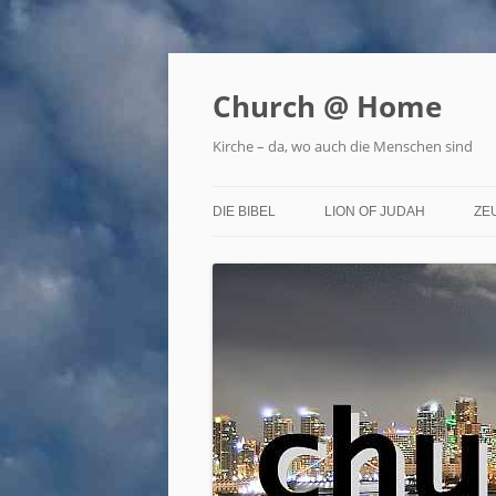
Zum
Inhalt
springen
Church @ Home
Kirche – da, wo auch die Menschen sind
DIE BIBEL
LION OF JUDAH
ZE
HOMEPAGE DES LION
V
G
LION CHURCH – DAS
VORRATSHAUS
CHURCH@HOME
LION FOR ISRAEL
GESUNDHEIT UND WELLN