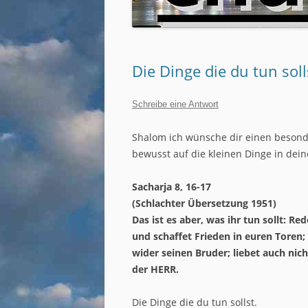
JUGENDARBEIT
SENIORENARBEIT
Die Dinge die du tun soll
SÜCHTE UND ABHÄNGIGKE
FRAUEN GOTTES
Schreibe eine Antwort
MÄNNERARBEIT
Shalom ich wünsche dir einen besond
GEFANGENENARBEIT
bewusst auf die kleinen Dinge in dei
GEBETSDIENST
Sacharja 8, 16-17
(Schlachter Übersetzung 1951)
ROCKING CHURCH
Das ist es aber, was ihr tun sollt: R
und schaffet Frieden in euren Toren
MOTORCYCLE MINISTRIES
wider seinen Bruder; liebet auch nicht
der HERR.
Die Dinge die du tun sollst.