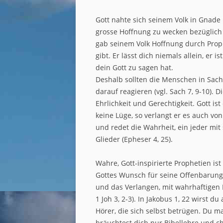
Gott nahte sich seinem Volk in Gnade
grosse Hoffnung zu wecken bezüglich 
gab seinem Volk Hoffnung durch Proph
gibt. Er lässt dich niemals allein, er 
dein Gott zu sagen hat.
Deshalb sollten die Menschen in Sac
darauf reagieren (vgl. Sach 7, 9-10).
Ehrlichkeit und Gerechtigkeit. Gott ist
keine Lüge, so verlangt er es auch vo
und redet die Wahrheit, ein jeder mi
Glieder (Epheser 4, 25).
Wahre, Gott-inspirierte Prophetien i
Gottes Wunsch für seine Offenbarunge
und das Verlangen, mit wahrhaftigen H
1 Joh 3, 2-3). In Jakobus 1, 22 wirst d
Hörer, die sich selbst betrügen. Du m
bräuchtest dich nur Bibellehre und ch