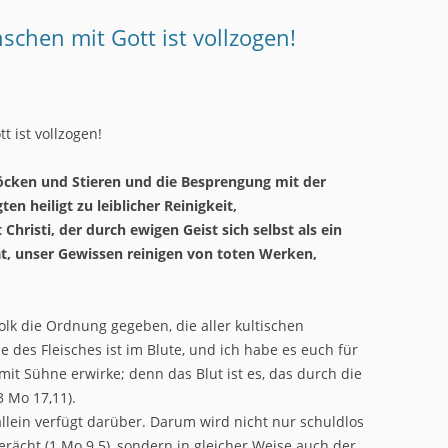
chen mit Gott ist vollzogen!
 ist vollzogen!
öcken und Stieren und die Besprengung mit der
en heiligt zu leiblicher Reinigkeit,
Christi, der durch ewigen Geist sich selbst als ein
at, unser Gewissen reinigen von toten Werken,
lk die Ordnung gegeben, die aller kultischen
e des Fleisches ist im Blute, und ich habe es euch für
it Sühne erwirke; denn das Blut ist es, das durch die
 Mo 17,11).
 allein verfügt darüber. Darum wird nicht nur schuldlos
ächt (1 Mo 9.5), sondern in gleicher Weise auch der