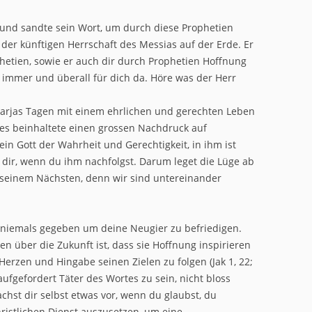
 und sandte sein Wort, um durch diese Prophetien
der künftigen Herrschaft des Messias auf der Erde. Er
etien, sowie er auch dir durch Prophetien Hoffnung
ist immer und überall für dich da. Höre was der Herr
harjas Tagen mit einem ehrlichen und gerechten Leben
 Dies beinhaltete einen grossen Nachdruck auf
 ein Gott der Wahrheit und Gerechtigkeit, in ihm ist
n dir, wenn du ihm nachfolgst. Darum leget die Lüge ab
t seinem Nächsten, denn wir sind untereinander
st niemals gegeben um deine Neugier zu befriedigen.
n über die Zukunft ist, dass sie Hoffnung inspirieren
erzen und Hingabe seinen Zielen zu folgen (Jak 1, 22;
u aufgefordert Täter des Wortes zu sein, nicht bloss
achst dir selbst etwas vor, wenn du glaubst, du
ristlichen Dienst auszusetzen, um eine