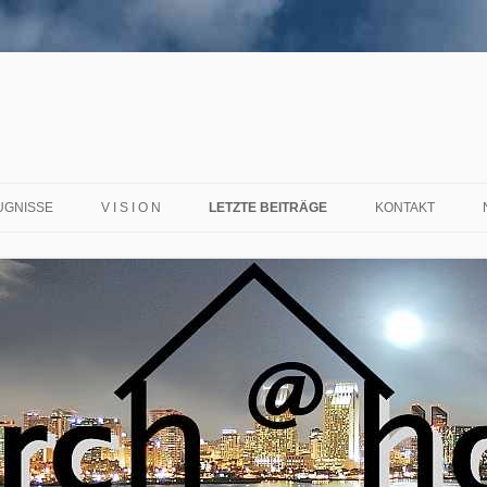
UGNISSE
V I S I O N
LETZTE BEITRÄGE
KONTAKT
OM SATANSKNECHT ZUM MANN
OTTES
ESS