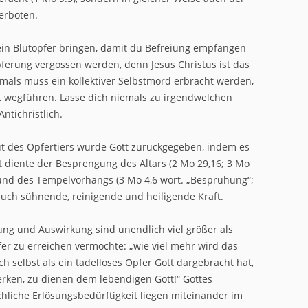
erboten.
 ein Blutopfer bringen, damit du Befreiung empfangen
pferung vergossen werden, denn Jesus Christus ist das
iemals muss ein kollektiver Selbstmord erbracht werden,
ott wegführen. Lasse dich niemals zu irgendwelchen
Antichristlich.
Blut des Opfertiers wurde Gott zurückgegeben, indem es
 diente der Besprengung des Altars (2 Mo 29,16; 3 Mo
) und des Tempelvorhangs (3 Mo 4,6 wört. „Besprühung“;
auch sühnende, reinigende und heiligende Kraft.
ung und Auswirkung sind unendlich viel größer als
fer zu erreichen vermochte: „wie viel mehr wird das
ich selbst als ein tadelloses Opfer Gott dargebracht hat,
rken, zu dienen dem lebendigen Gott!“ Gottes
hliche Erlösungsbedürftigkeit liegen miteinander im